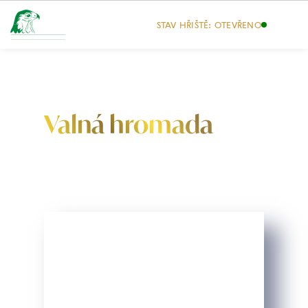
STAV HŘIŠTĚ: OTEVŘENO
Valná hromada
Pozvánka na valnou hromadu