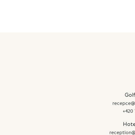
Gol
recepce@g
+420 
Hote
reception@