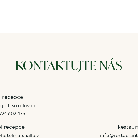
KONTAKTUJTE NÁS
f recepce
olf-sokolov.cz
724 602 475
l recepce
Restaur
hotelmarshall.cz
info@restaurant