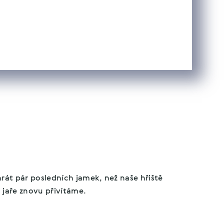
rát pár posledních jamek, než naše hřiště
a jaře znovu přivítáme.