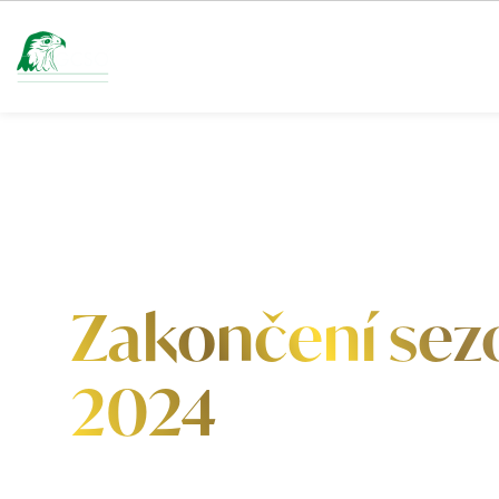
AKTUALITY A TURNAJE
HŘIŠTĚ
GOLF
Zakončení sez
2024
Uzavření hřiště od 2.12. 2024