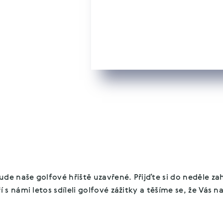
de naše golfové hřiště uzavřené. Přijďte si do neděle zah
 námi letos sdíleli golfové zážitky a těšíme se, že Vás n