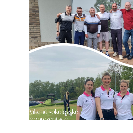
Víkend sokolovské
rezprezentace