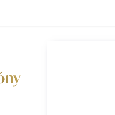
 CLUB SOKOLOV
ESHOP
REZERVACE
RESTAURACE
UBYTO
óny