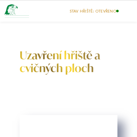
STAV HŘIŠTĚ: OTEVŘENO
Uzavření hřiště a
cvičných ploch
Každá sezóna jednou končí, aby mohla
začít nová a ještě lepší.