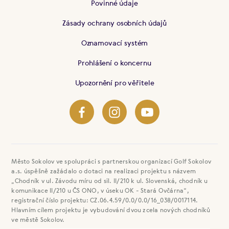
Povinné údaje
Zásady ochrany osobních údajů
Oznamovací systém
Prohlášení o koncernu
Upozornění pro věřitele
Město Sokolov ve spolupráci s partnerskou organizací Golf Sokolov
a.s. úspěšně zažádalo o dotaci na realizaci projektu s názvem
„Chodník v ul. Závodu míru od sil. II/210 k ul. Slovenská, chodník u
komunikace II/210 u ČS ONO, v úseku OK - Stará Ovčárna“,
registrační číslo projektu: CZ.06.4.59/0.0/0.0/16_038/0017114.
Hlavním cílem projektu je vybudování dvou zcela nových chodníků
ve městě Sokolov.