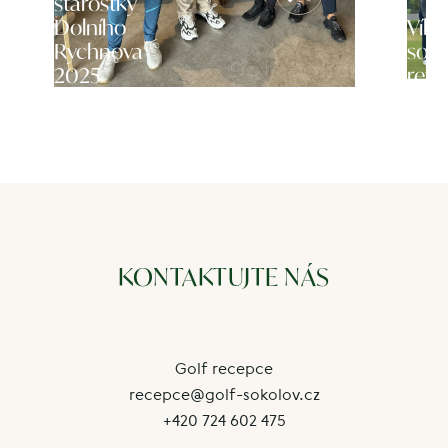
starostky
Dolního
Víke
Rychnova
soko
2025
rezp
KONTAKTUJTE NÁS
Golf recepce
recepce@golf-sokolov.cz
+420 724 602 475