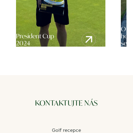
O n
President Cup
hotel
2024
se p
KONTAKTUJTE NÁS
Golf recepce