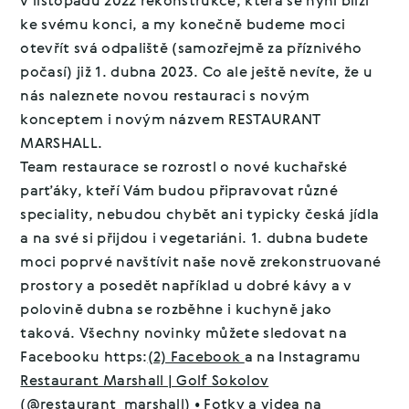
v listopadu 2022 rekonstrukce, která se nyní blíží
ke svému konci, a my konečně budeme moci
otevřít svá odpaliště (samozřejmě za příznivého
počasí) již 1. dubna 2023. Co ale ještě nevíte, že u
nás naleznete novou restauraci s novým
konceptem i novým názvem RESTAURANT
MARSHALL.
Team restaurace se rozrostl o nové kuchařské
parťáky, kteří Vám budou připravovat různé
speciality, nebudou chybět ani typicky česká jídla
a na své si přijdou i vegetariáni. 1. dubna budete
moci poprvé navštívit naše nově zrekonstruované
prostory a posedět například u dobré kávy a v
polovině dubna se rozběhne i kuchyně jako
taková. Všechny novinky můžete sledovat na
Facebooku https:
(2) Facebook
a na Instagramu
Restaurant Marshall | Golf Sokolov
(@restaurant_marshall) • Fotky a videa na