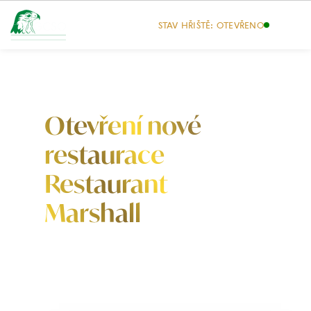
STAV HŘIŠTĚ: OTEVŘENO
Otevření nové
restaurace
Restaurant
Marshall
Nová restaurace v srdci golfového
areálu