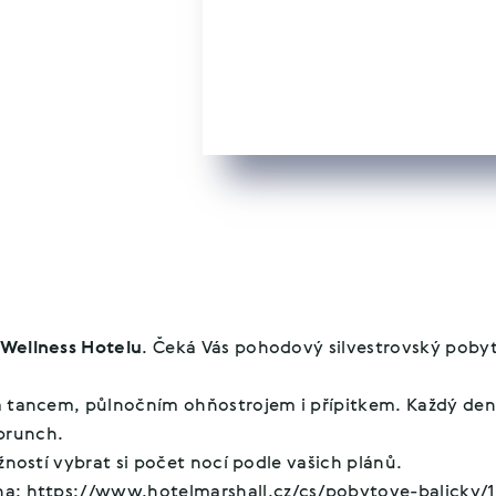
 Wellness Hotelu
. Čeká Vás pohodový silvestrovský pobyt 
 a tancem, půlnočním ohňostrojem i přípitkem. Každý den 
brunch.
ožností vybrat si počet nocí podle vašich plánů.
na:
https://www.hotelmarshall.cz/cs/pobytove-balicky/10