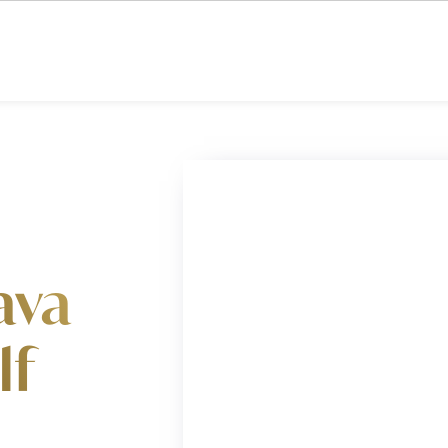
 CLUB SOKOLOV
ESHOP
REZERVACE
RESTAURACE
UBYTO
ava
lf