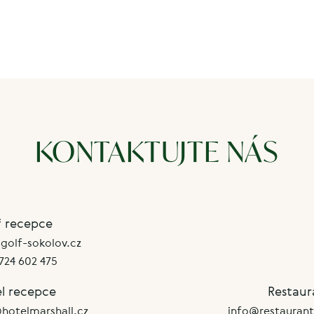
KONTAKTUJTE NÁS
f recepce
olf-sokolov.cz
724 602 475
l recepce
Restaur
hotelmarshall.cz
info@restaurant