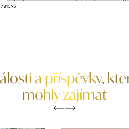
=781593
álosti a příspěvky, kte
mohly zajímat