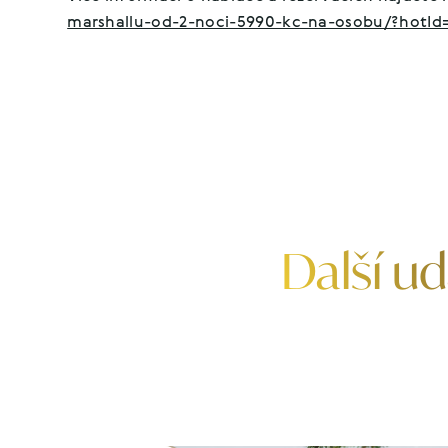
marshallu-od-2-noci-5990-kc-na-osobu/?hotId
Další ud