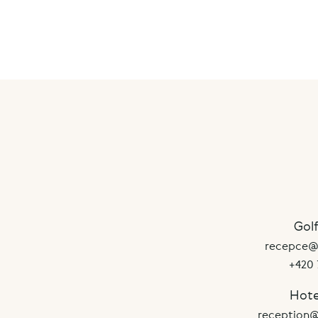
Gol
recepce@g
+420 
Hote
reception@