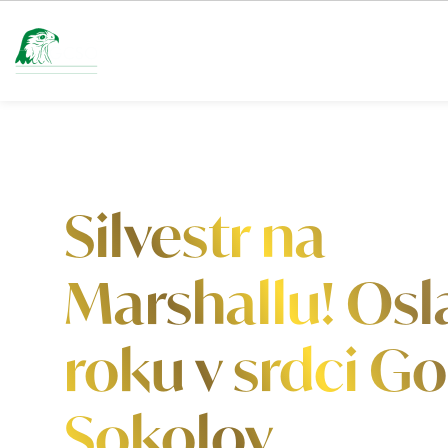
AKTUALITY A TURNAJE
HŘIŠTĚ
GOLF
Silvestr na
Marshallu! Osl
roku v srdci Go
Sokolov