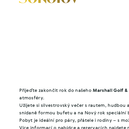
Přijeďte se k nám rozloučit s uplynulým rokem
Přijeďte zakončit rok do našeho
Marshall Golf &
atmosféry.
Užijete si silvestrovský večer s rautem, hudbou
snídaně formou bufetu a na Nový rok speciální 
Pobyt je ideální pro páry, přátele i rodiny – s m
Více informací o nabídce a rezervacích najdete 