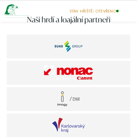
STAV HŘIŠTĚ: OTEVŘENO
Naši hrdí a loajální partneři