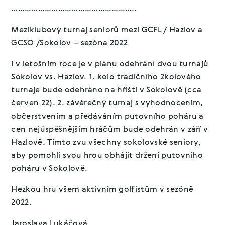
………………………………………………..
Meziklubový turnaj seniorů mezi GCFL / Hazlov a
GCSO /Sokolov – sezóna 2022
I v letošním roce je v plánu odehrání dvou turnajů
Sokolov vs. Hazlov. 1. kolo tradičního 2kolového
turnaje bude odehráno na hřišti v Sokolově (cca
červen 22). 2. závěrečný turnaj s vyhodnocením,
občerstvením a předáváním putovního poháru a
cen nejúspěšnějším hráčům bude odehrán v září v
Hazlově. Tímto zvu všechny sokolovské seniory,
aby pomohli svou hrou obhájit držení putovního
poháru v Sokolově.
Hezkou hru všem aktivním golfistům v sezóně
2022.
Jaroslava Lukáčová