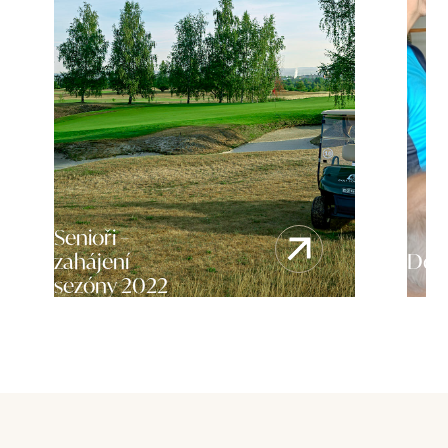
Senioři –
zahájení
Dov
sezóny 2022