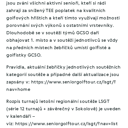
jsou zváni všichni aktivní senioři, kteří si rádi
zahrají za snížený TEE poplatek na kvalitních
golfových hřištích a kteří tímto využívají možnosti
porovnání svých výkonů s ostatními vrstevníky.
Dlouhodobě se v soutěži týmů GCSO daří
obhajovat 1. místo a v soutěži jednotlivců se vždy
na předních místech žebříčků umístí golfisté a
golfistky GCSO.
Pravidla, aktuální žebříčky jednotlivých soutěžních
kategorií soutěže a případné další aktualizace jsou
zapsány v: https://www.seniorgolftour.cz/lsgt/?
nav=home
Rozpis turnajů letošní regionální soutěže LSGT
(série 12 turnajů + závěrečný v Sokolově) je uveden
v kalendáři –
viz: https://www.seniorgolftour.cz/lsgt/?nav=list