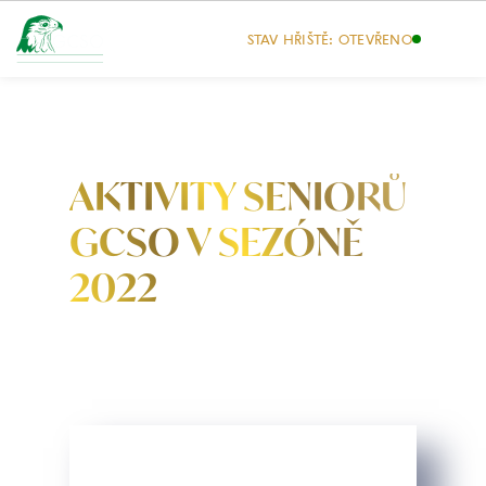
STAV HŘIŠTĚ: OTEVŘENO
AKTIVITY SENIORŮ
GCSO V SEZÓNĚ
2022
Sezóna 2022